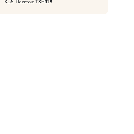
Κωδ. Πακέτου:
T8H329