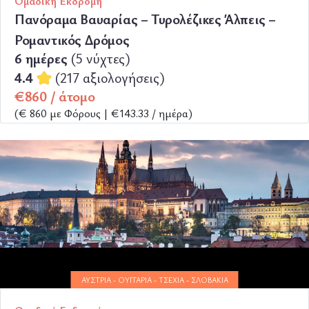
Ομαδική Εκδρομή
Πανόραμα Βαυαρίας – Τυρολέζικες Άλπεις –
Ρομαντικός Δρόμος
6 ημέρες
(5 νύχτες)
4.4
(217 αξιολογήσεις)
€860 / άτομο
(€ 860 με Φόρους | €143.33 / ημέρα)
ΠΕΡΙΣΣΟΤΕΡΑ
ΑΥΣΤΡΊΑ - ΟΥΓΓΑΡΊΑ - ΤΣΕΧΊΑ - ΣΛΟΒΑΚΊΑ