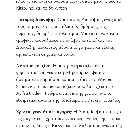
κλάσης για σκι και σνόουμπορντ, όπως μέρη όπως το
Kitzbühel και το St. Anton.
Ποταμός Δούναβης:
Ο ποταμός Δούναβης, ένας από
τους σημαντικότερους πλωτούς δρόμους της
Ευρώπης, διαρρέει την Αυστρία. Μπορείτε να κάνετε
γραφικές κρουαζιέρες με σκάφος κατά μήκος του
Δούναβη, περνώντας μέσα από γοητευτικά χωριά,
αμπελώνες και γραφικά τοπία.
Νόστιμη κουζίνα:
Η αυστριακή κουζίνα είναι
χορταστική και γευστική. Μην παραλείψετε να
δοκιμάσετε παραδοσιακά πιάτα όπως το Wiener
Schnitzel, το Sachertorte (κέικ σοκολάτας) και το
Apfelstrudel. Η χώρα είναι επίσης γνωστή για τα
εξαιρετικά κρασιά της, ιδιαίτερα τις λευκές ποικιλίες.
Χριστουγεννιάτικες αγορές:
Η Αυστρία φημίζεται για
τις μαγευτικές χριστουγεννιάτικες αγορές της, ειδικά
σε πόλεις όπως η Βιέννη και το Σάλτσμπουργκ. Αυτές