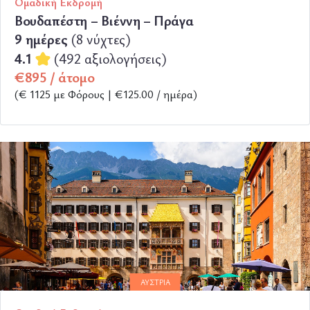
Ομαδική Εκδρομή
Βουδαπέστη – Βιέννη – Πράγα
9 ημέρες
(8 νύχτες)
4.1
(492 αξιολογήσεις)
€895 / άτομο
(€ 1125 με Φόρους | €125.00 / ημέρα)
ΠΕΡΙΣΣΟΤΕΡΑ
ΑΥΣΤΡΊΑ