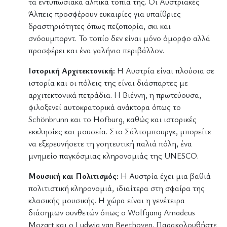
τα εντυπωσιακά αλπικά τοπία της. Οι Αυστριακές
Άλπεις προσφέρουν ευκαιρίες για υπαίθριες
δραστηριότητες όπως πεζοπορία, σκι και
σνόουμπορντ. Το τοπίο δεν είναι μόνο όμορφο αλλά
προσφέρει και ένα γαλήνιο περιβάλλον.
Ιστορική Αρχιτεκτονική:
Η Αυστρία είναι πλούσια σε
ιστορία και οι πόλεις της είναι διάσπαρτες με
αρχιτεκτονικά πετράδια. Η Βιέννη, η πρωτεύουσα,
φιλοξενεί αυτοκρατορικά ανάκτορα όπως το
Schönbrunn και το Hofburg, καθώς και ιστορικές
εκκλησίες και μουσεία. Στο Σάλτσμπουργκ, μπορείτε
να εξερευνήσετε τη γοητευτική παλιά πόλη, ένα
μνημείο παγκόσμιας κληρονομιάς της UNESCO.
Μουσική και Πολιτισμός:
Η Αυστρία έχει μια βαθιά
πολιτιστική κληρονομιά, ιδιαίτερα στη σφαίρα της
κλασικής μουσικής. Η χώρα είναι η γενέτειρα
διάσημων συνθετών όπως ο Wolfgang Amadeus
Mozart και ο Ludwig van Beethoven. Παρακολουθήστε