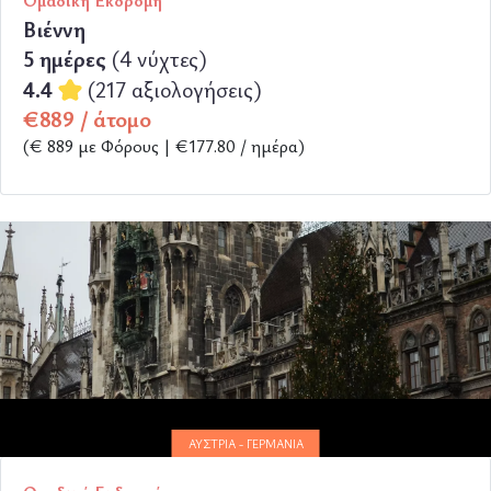
Ομαδική Εκδρομή
Βιέννη
5 ημέρες
(4 νύχτες)
4.4
(217 αξιολογήσεις)
€889 / άτομο
(€ 889 με Φόρους | €177.80 / ημέρα)
ΠΕΡΙΣΣΟΤΕΡΑ
ΑΥΣΤΡΊΑ - ΓΕΡΜΑΝΊΑ