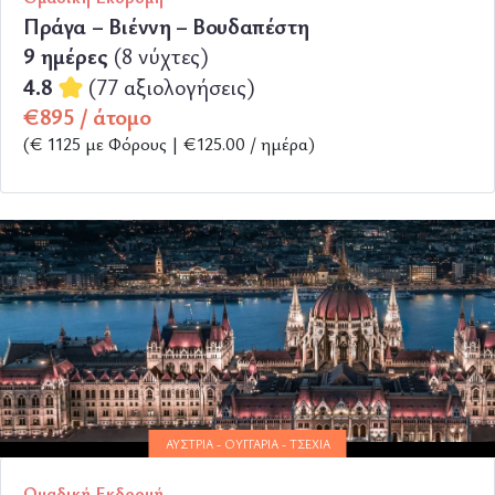
Πράγα – Βιέννη – Βουδαπέστη
9 ημέρες
(8 νύχτες)
4.8
(77 αξιολογήσεις)
€895 / άτομο
(€ 1125 με Φόρους | €125.00 / ημέρα)
ΠΕΡΙΣΣΟΤΕΡΑ
ΑΥΣΤΡΊΑ - ΟΥΓΓΑΡΊΑ - ΤΣΕΧΊΑ
Ομαδική Εκδρομή