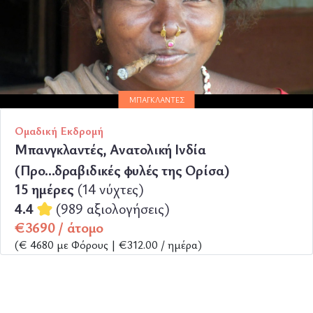
ΠΕΡΙΣΣΟΤΕΡΑ
ΜΠΑΓΚΛΑΝΤΈΣ
Ομαδική Εκδρομή
Μπανγκλαντές, Ανατολική Ινδία
(Προ...δραβιδικές φυλές της Ορίσα)
15 ημέρες
(14 νύχτες)
4.4
(989 αξιολογήσεις)
€3690 / άτομο
(€ 4680 με Φόρους | €312.00 / ημέρα)