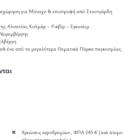
 αναχώρηση για Μόναχο & επιστροφή από Στουτγάρδη
ης Αλσατίας Κολμάρ – Ρικβίρ – Εγκισάιμ .
 Νυρεμβέργης
ελβέργη
ark ένα από τα μεγαλύτερα Θεματικά Πάρκα παγκοσμίως.
νται
Χρεώσεις αεροδρομίων , ΦΠΑ 245 € (ανά άτομο
πληρωτέα στο γραφείο ) .