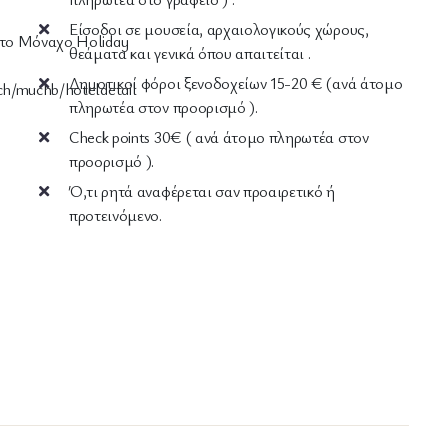
Είσοδοι σε μουσεία, αρχαιολογικούς χώρους,
 στο Μόναχο Holiday
θεάματα και γενικά όπου απαιτείται .
Δημοτικοί φόροι ξενοδοχείων 15-20 € (ανά άτομο
ch/muchb/hoteldetail
πληρωτέα στον προορισμό ).
Check points 30€ ( ανά άτομο πληρωτέα στον
προορισμό ).
Ό,τι ρητά αναφέρεται σαν προαιρετικό ή
προτεινόμενο.