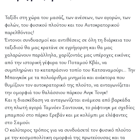
Ταξίδι στη χώρα του μασάζ, των ανέσεων, των αγορών, των
φυλών, του φυσικού πλούτου και του Αυτοκρατορικού
παρελθόντος!
Έντονοι συνδυασμοί και αντιθέσεις σε όλη τη διάρκεια του
ταξιδιού θα μας κρατάνε σε εγρήγορση και θα μας
χαλαρώνουν παράλληλα, χαρίζοντάς μας υπέροχες εικόνες
από την ιστορική γέφυρα του Ποταμού Κβάι, να
συμπληρώνει το καταπράσινο τοπίο του Κατσαναμούρι… Την
Μπανγκόκ με τα πολυάριθμα μνημεία και ανάκτορα που
θυμίζουν τον αυτοκρατορικό της πλούτο, να ανταγωνίζεται
την ομορφιά του θαλάσσιου πάρκου Ανγκ Τονγκ!
Και η διασκέδαση να ανταγωνίζεται ανάμεσα από βαρκάδα
στη πλωτή αγορά Ταμνόεν Σαντουακ, το ράφτινγκ με σχεδίες
μπαμπού στο πάρκο Ερεβάν και με κολύμπι με ελέφαντες
στο Σαμούι
Ο καλύτερος τρόπος για να συνδυάσετέ τον φυσικό πλούτο
με την κοσμοπολίτικη ομορφιά της πρωτεύουσας και τα