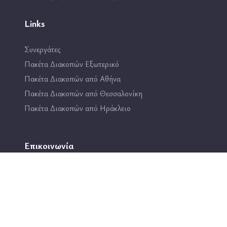
Links
Συνεργάτες
Πακέτα Διακοπών Εξωτερικό
Πακέτα Διακοπών από Αθήνα
Πακέτα Διακοπών από Θεσσαλονίκη
Πακέτα Διακοπών από Ηράκλειο
Επικοινωνία
2114444193
info@travel4fun.gr
ΚΑΤΑΣΤΗΜΑ ΓΛΥΦΑΔΑΣ