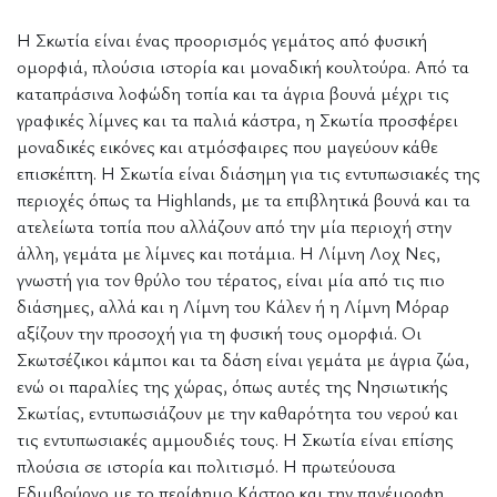
Η Σκωτία είναι ένας προορισμός γεμάτος από φυσική
ομορφιά, πλούσια ιστορία και μοναδική κουλτούρα. Από τα
καταπράσινα λοφώδη τοπία και τα άγρια βουνά μέχρι τις
γραφικές λίμνες και τα παλιά κάστρα, η Σκωτία προσφέρει
μοναδικές εικόνες και ατμόσφαιρες που μαγεύουν κάθε
επισκέπτη. Η Σκωτία είναι διάσημη για τις εντυπωσιακές της
περιοχές όπως τα Highlands, με τα επιβλητικά βουνά και τα
ατελείωτα τοπία που αλλάζουν από την μία περιοχή στην
άλλη, γεμάτα με λίμνες και ποτάμια. Η Λίμνη Λοχ Νες,
γνωστή για τον θρύλο του τέρατος, είναι μία από τις πιο
διάσημες, αλλά και η Λίμνη του Κάλεν ή η Λίμνη Μόραρ
αξίζουν την προσοχή για τη φυσική τους ομορφιά. Οι
Σκωτσέζικοι κάμποι και τα δάση είναι γεμάτα με άγρια ζώα,
ενώ οι παραλίες της χώρας, όπως αυτές της Νησιωτικής
Σκωτίας, εντυπωσιάζουν με την καθαρότητα του νερού και
τις εντυπωσιακές αμμουδιές τους. Η Σκωτία είναι επίσης
πλούσια σε ιστορία και πολιτισμό. Η πρωτεύουσα
Εδιμβούργο με το περίφημο Κάστρο και την πανέμορφη