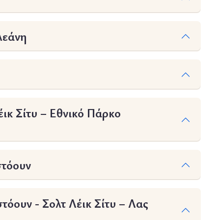
λεάνη
ικ Σίτυ – Εθνικό Πάρκο
στόουν
όουν - Σολτ Λέικ Σίτυ – Λας