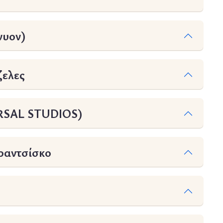
νυον)
ζελες
RSAL STUDIOS)
ραντσίσκο