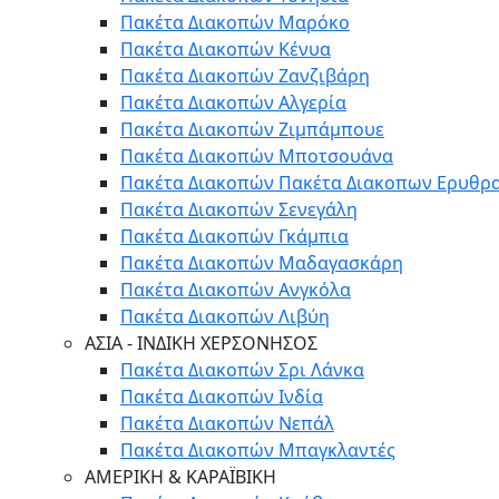
Πακέτα Διακοπών Μαρόκο
Πακέτα Διακοπών Κένυα
Πακέτα Διακοπών Ζανζιβάρη
Πακέτα Διακοπών Αλγερία
Πακέτα Διακοπών Ζιμπάμπουε
Πακέτα Διακοπών Μποτσουάνα
Πακέτα Διακοπών Πακέτα Διακοπων Ερυθρ
Πακέτα Διακοπών Σενεγάλη
Πακέτα Διακοπών Γκάμπια
Πακέτα Διακοπών Μαδαγασκάρη
Πακέτα Διακοπών Ανγκόλα
Πακέτα Διακοπών Λιβύη
ΑΣΙΑ - ΙΝΔΙΚΗ ΧΕΡΣΟΝΗΣΟΣ
Πακέτα Διακοπών Σρι Λάνκα
Πακέτα Διακοπών Ινδία
Πακέτα Διακοπών Νεπάλ
Πακέτα Διακοπών Μπαγκλαντές
ΑΜΕΡΙΚΗ & ΚΑΡΑΪΒΙΚΗ