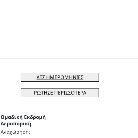
ΔΕΣ ΗΜΕΡΟΜΗΝΙΕΣ
ΡΩΤΗΣΕ ΠΕΡΙΣΣΟΤΕΡΑ
Ομαδική Εκδρομή
Αεροπορική
Αναχώρηση: