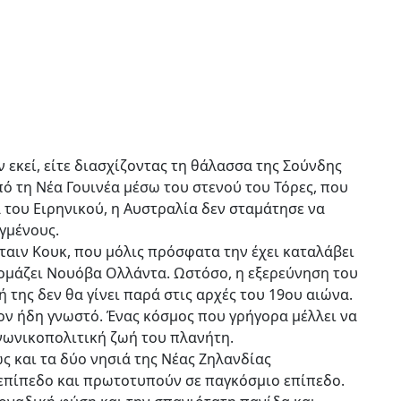
εκεί, είτε διασχίζοντας τη θάλασσα της Σούνδης
πό τη Νέα Γουινέα μέσω του στενού του Τόρες, που
ά του Ειρηνικού, η Αυστραλία δεν σταμάτησε να
εγμένους.
πταιν Κουκ, που μόλις πρόσφατα την έχει καταλάβει
νομάζει Νουόβα Ολλάντα. Ωστόσο, η εξερεύνηση του
της δεν θα γίνει παρά στις αρχές του 19ου αιώνα.
ον ήδη γνωστό. Ένας κόσμος που γρήγορα μέλλει να
νωνικοπολιτική ζωή του πλανήτη.
ς και τα δύο νησιά της Νέας Ζηλανδίας
επίπεδο και πρωτοτυπούν σε παγκόσμιο επίπεδο.