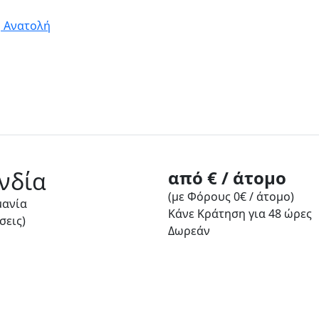
η Ανατολή
νδία
από € / άτομο
(με Φόρους 0€ / άτομο)
μανία
Κάνε Κράτηση για 48 ώρες
σεις)
Δωρεάν