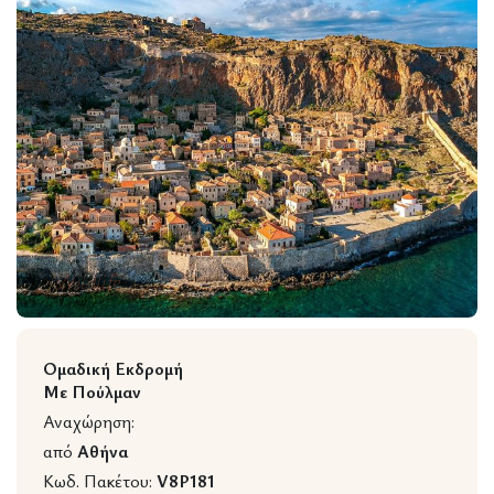
Wildlife
Ομαδική Εκδρομή
Με Πούλμαν
Αναχώρηση:
από
Αθήνα
Κωδ. Πακέτου:
V8P181