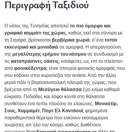
Περιγραφή Ταξιδιού
Ο νότος της Τυνησίας αποτελεί
το πιο όμορφο και
γραφικό κομμάτι της χώρας
, καθώς εκεί στα σύνορα με
τη Σαχάρα, βρίσκονται
βερβέρικα χωριά
, σ΄ένα
τοπίο
εκκεντρικό και μοναδικό
σε ομορφιά. Η απεραντοσύνη
της
μεγαλύτερης ερήμου του κόσμου
σε συνδυασμό με
τις
καταπράσινες οάσεις
, κατάφυτες ως επί το πλείστον
από
φοινικόδεντρα
, είναι στοιχεία φυσικής ομορφιάς που
σου κόβουν στην κυριολεξία την ανάσα. Από την άλλη
μεριά πάλι η βορειοανατολική πλευρά της χώρας, που
βρέχεται από τη
Μεσόγειο θάλασσα
έχει κλίμα καθαρά
εύκρατο. Πεδιάδες και λόφοι κοντά στη θάλασσα
συνθέτουν ένα τοπίο πλούσιο σε ελαιώνες.
Μοναστίρ,
Σους, Χαμμαμέτ, Πορτ Ελ Καντάουϊ,
φημισμένα
παραθεριστικά θέρετρα που ελκύουν εκατομμύρια
τουρίστες απ΄όλο τον κόσμο, καθώς διαθέτουν
σύγχρονα
ξενοδοχειακά συγκροτήματα με όλες τις