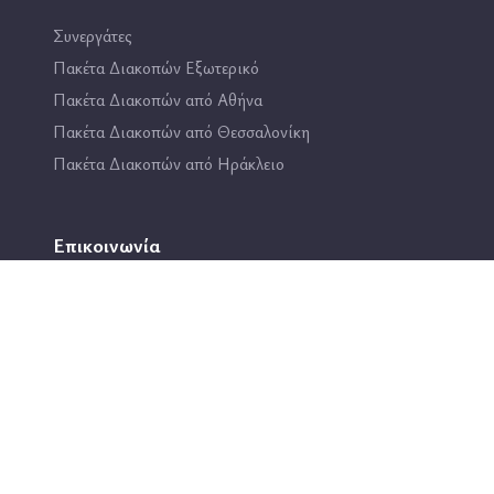
Συνεργάτες
Πακέτα Διακοπών Εξωτερικό
Πακέτα Διακοπών από Αθήνα
Πακέτα Διακοπών από Θεσσαλονίκη
Πακέτα Διακοπών από Ηράκλειο
Επικοινωνία
2114444193
info@travel4fun.gr
ΚΑΤΑΣΤΗΜΑ ΓΛΥΦΑΔΑΣ
ΚΑΤΑΣΤΗΜΑ ΔΑΦΝΗΣ