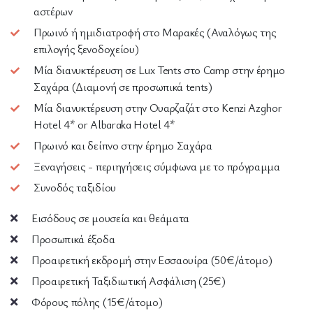
αστέρων
Πρωινό ή ημιδιατροφή στο Μαρακές (Αναλόγως της
επιλογής ξενοδοχείου)
Μία διανυκτέρευση σε Lux Tents στο Camp στην έρημο
Σαχάρα (Διαμονή σε προσωπικά tents)
Μία διανυκτέρευση στην Ουαρζαζάτ στο Kenzi Azghor
Hotel 4* or Albaraka Hotel 4*
Πρωινό και δείπνο στην έρημο Σαχάρα
Ξεναγήσεις - περιηγήσεις σύμφωνα με το πρόγραμμα
Συνοδός ταξιδίου
Εισόδους σε μουσεία και θεάματα
Προσωπικά έξοδα
Προαιρετική εκδρομή στην Εσσαουίρα (50€/άτομο)
Προαιρετική Ταξιδιωτική Ασφάλιση (25€)
Φόρους πόλης (15€/άτομο)