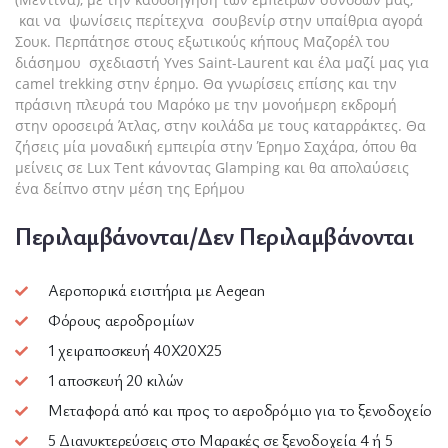
και να ψωνίσεις περίτεχνα σουβενίρ στην υπαίθρια αγορά
Σουκ. Περπάτησε στους εξωτικούς κήπους Μαζορέλ του
διάσημου σχεδιαστή Yves Saint-Laurent και έλα μαζί μας για
camel trekking στην έρημο. Θα γνωρίσεις επίσης και την
πράσινη πλευρά του Μαρόκο με την μονοήμερη εκδρομή
στην οροσειρά Άτλας, στην κοιλάδα με τους καταρράκτες. Θα
ζήσεις μία μοναδική εμπειρία στην Έρημο Σαχάρα, όπου θα
μείνεις σε Lux Tent κάνοντας Glamping και θα απολαύσεις
ένα δείπνο στην μέση της Ερήμου
Περιλαμβάνονται/Δεν Περιλαμβάνονται
Αεροπορικά εισιτήρια με Aegean
Φόρους αεροδρομίων
1 χειραποσκευή 40Χ20Χ25
1 αποσκευή 20 κιλών
Μεταφορά από και προς το αεροδρόμιο για το ξενοδοχείο
5 Διανυκτερεύσεις στο Μαρακές σε ξενοδοχεία 4 ή 5