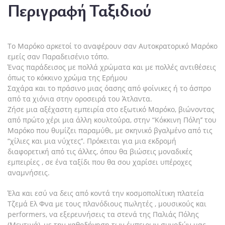
Περιγραφή Ταξιδιού
Το Μαρόκο αρκετοί το αναφέρουν σαν Αυτοκρατορικό Μαρόκο
εμείς σαν Παραδεισένιο τόπο.
Ένας παράδεισος με πολλά χρώματα και με πολλές αντιθέσεις
όπως το κόκκινο χρώμα της Ερήμου
Σαχάρα και το πράσινο μιας όασης από φοίνικες ή το άσπρο
από τα χιόνια στην οροσειρά του Άτλαντα.
Ζήσε μια αξέχαστη εμπειρία στο εξωτικό Μαρόκο, βιώνοντας
από πρώτο χέρι μια άλλη κουλτούρα, στην “Κόκκινη Πόλη’’ του
Μαρόκο που θυμίζει παραμύθι, με σκηνικό βγαλμένο από τις
“χίλιες και μια νύχτες’’. Πρόκειται για μια εκδρομή
διαφορετική από τις άλλες, όπου θα βιώσεις μοναδικές
εμπειρίες , σε ένα ταξίδι που θα σου χαρίσει υπέροχες
αναμνήσεις.
Έλα και εσύ να δεις από κοντά την κοσμοπολίτικη πλατεία
Τζεμά Ελ Φνα με τους πλανόδιους πωλητές , μουσικούς και
performers, να εξερευνήσεις τα στενά της Παλιάς Πόλης
(Μεντινά), με την καθοδήγηση των έμπειρων συνοδών μας,