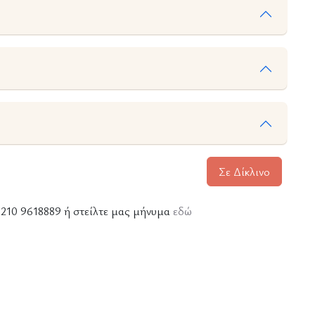
Σε Δίκλινο
ε 210 9618889 ή στείλτε μας μήνυμα
εδώ