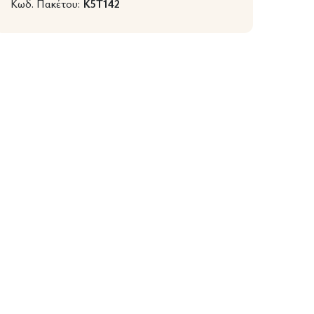
Κωδ. Πακέτου:
K5T142