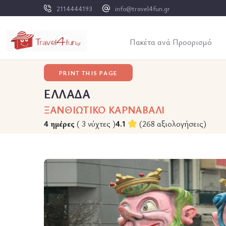
2114444193
info@travel4fun.gr
Πακέτα ανά Προορισμό
PRINT THIS PAGE
ΕΛΛΑΔΑ
ΞΑΝΘΙΩΤΙΚΟ ΚΑΡΝΑΒΑΛΙ
4 ημέρες
( 3 νύχτες )
4.1
(268 αξιολογήσεις)