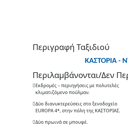
Περιγραφή Ταξιδιού
ΚΑΣΤΟΡΙΑ - 
Περιλαμβάνονται/Δεν Πε
Εκδρομές – περιηγήσεις με πολυτελές
κλιματιζόμενο πούλμαν.
Δύο διανυκτερεύσεις στο ξενοδοχείο
EUROPA 4*, στην πόλη της ΚΑΣΤΟΡΙΑΣ.
Δύο πρωινά σε μπουφέ.