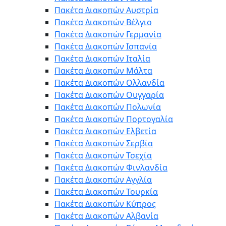
Πακέτα Διακοπών Αυστρία
Πακέτα Διακοπών Βέλγιο
Πακέτα Διακοπών Γερμανία
Πακέτα Διακοπών Ισπανία
Πακέτα Διακοπών Ιταλία
Πακέτα Διακοπών Μάλτα
Πακέτα Διακοπών Ολλανδία
Πακέτα Διακοπών Ουγγαρία
Πακέτα Διακοπών Πολωνία
Πακέτα Διακοπών Πορτογαλία
Πακέτα Διακοπών Ελβετία
Πακέτα Διακοπών Σερβία
Πακέτα Διακοπών Τσεχία
Πακέτα Διακοπών Φινλανδία
Πακέτα Διακοπών Αγγλία
Πακέτα Διακοπών Τουρκία
Πακέτα Διακοπών Κύπρος
Πακέτα Διακοπών Αλβανία