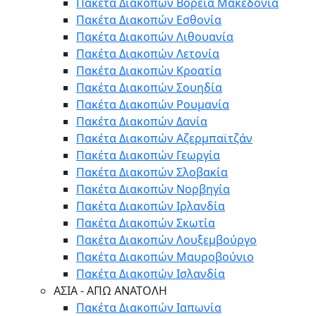
Πακέτα Διακοπών Βόρεια Μακεδονία
Πακέτα Διακοπών Εσθονία
Πακέτα Διακοπών Λιθουανία
Πακέτα Διακοπών Λετονία
Πακέτα Διακοπών Κροατία
Πακέτα Διακοπών Σουηδία
Πακέτα Διακοπών Ρουμανία
Πακέτα Διακοπών Δανία
Πακέτα Διακοπών Αζερμπαϊτζάν
Πακέτα Διακοπών Γεωργία
Πακέτα Διακοπών Σλοβακία
Πακέτα Διακοπών Νορβηγία
Πακέτα Διακοπών Ιρλανδία
Πακέτα Διακοπών Σκωτία
Πακέτα Διακοπών Λουξεμβούργο
Πακέτα Διακοπών Μαυροβούνιο
Πακέτα Διακοπών Ισλανδία
ΑΣΙΑ - ΑΠΩ ΑΝΑΤΟΛΗ
Πακέτα Διακοπών Ιαπωνία