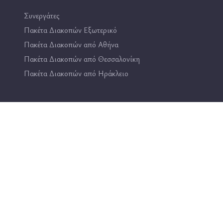
Συνεργάτες
Πακέτα Διακοπών Εξωτερικό
Πακέτα Διακοπών από Αθήνα
Πακέτα Διακοπών από Θεσσαλονίκη
Πακέτα Διακοπών από Ηράκλειο
Επικοινωνία
2114444193
info@travel4fun.gr
ΚΑΤΑΣΤΗΜΑ ΓΛΥΦΑΔΑΣ
ΚΑΤΑΣΤΗΜΑ ΔΑΦΝΗΣ