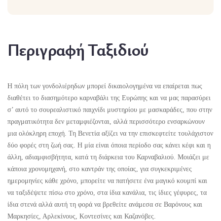
Περιγραφή Ταξιδιού
Η πόλη των γονδολιέρηδων μπορεί δικαιολογημένα να επαίρεται πως
διαθέτει το διασημότερο καρναβάλι της Ευρώπης και να μας παρασύρει
σ’ αυτό το σουρεαλιστικό παιχνίδι μυστηρίου με μασκαράδες, που στην
πραγματικότητα δεν μεταμφιέζονται, αλλά περισσότερο ενσαρκώνουν
μια ολόκληρη εποχή. Τη Βενετία αξίζει να την επισκεφτείτε τουλάχιστον
δύο φορές στη ζωή σας. Η μία είναι όποια περίοδο σας κάνει κέφι και η
άλλη, αδιαμφισβήτητα, κατά τη διάρκεια του Καρναβαλιού. Μοιάζει με
κάποια χρονομηχανή, στο καντράν της οποίας, για συγκεκριμένες
ημερομηνίες κάθε χρόνο, μπορείτε να πατήσετε ένα μαγικό κουμπί και
να ταξιδέψετε πίσω στο χρόνο, στα ίδια κανάλια, τις ίδιες γέφυρες, τα
ίδια στενά αλλά αυτή τη φορά να βρεθείτε ανάμεσα σε Βαρόνους και
Μαρκησίες, Αρλεκίνους, Κοντεσίνες και Καζανόβες.