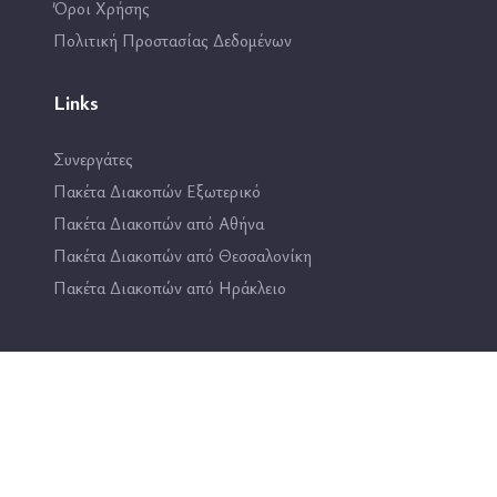
Όροι Χρήσης
Πολιτική Προστασίας Δεδομένων
Links
Συνεργάτες
Πακέτα Διακοπών Εξωτερικό
Πακέτα Διακοπών από Αθήνα
Πακέτα Διακοπών από Θεσσαλονίκη
Πακέτα Διακοπών από Ηράκλειο
Επικοινωνία
2114444193
info@travel4fun.gr