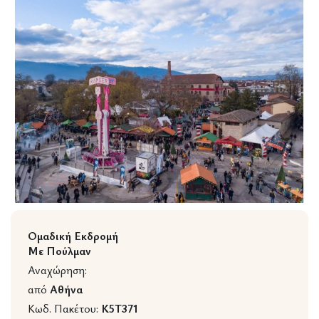
Wildlife
Ομαδική Εκδρομή
Με Πούλμαν
Αναχώρηση:
από
Αθήνα
Κωδ. Πακέτου:
K5T371