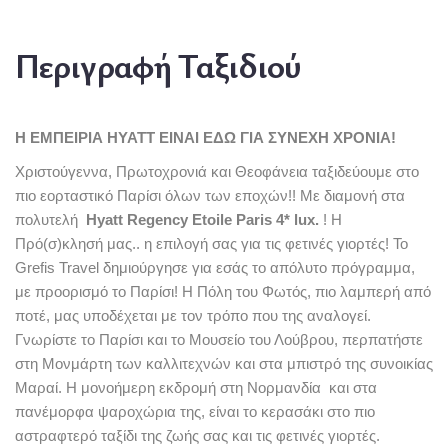
Περιγραφή Ταξιδιού
Η ΕΜΠΕΙΡΙΑ HYATT ΕΙΝΑΙ ΕΔΩ ΓΙΑ ΣΥΝΕΧΗ ΧΡΟΝΙΑ!
Χριστούγεννα, Πρωτοχρονιά και Θεοφάνεια ταξιδεύουμε στο
πιο εορταστικό Παρίσι όλων των εποχών!! Με διαμονή στα
πολυτελή
Hyatt Regency Etoile Paris 4* lux.
! H
Πρό(σ)κλησή μας.. η επιλογή σας για τις φετινές γιορτές! Το
Grefis Travel δημιούργησε για εσάς το απόλυτο πρόγραμμα,
με προορισμό το Παρίσι! Η Πόλη του Φωτός, πιο λαμπερή από
ποτέ, μας υποδέχεται με τον τρόπο που της αναλογεί.
Γνωρίστε το Παρίσι και το Μουσείο του Λούβρου, περπατήστε
στη Μονμάρτη των καλλιτεχνών και στα μπιστρό της συνοικίας
Μαραί. Η μονοήμερη εκδρομή στη Νορμανδία και στα
πανέμορφα ψαροχώρια της, είναι το κερασάκι στο πιο
αστραφτερό ταξίδι της ζωής σας και τις φετινές γιορτές.