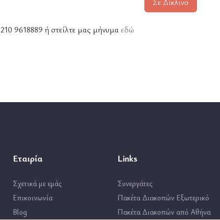
Σε Δίκλινο
ε 210 9618889 ή στείλτε μας μήνυμα
εδώ
Εταιρία
Links
Σχετικά με εμάς
Συνεργάτες
Επικοινωνία
Πακέτα Διακοπών Εξωτερικό
Blog
Πακέτα Διακοπών από Αθήνα