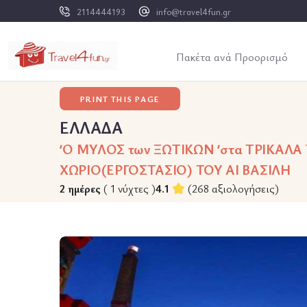
2114444193
info@travel4fun.gr
Πακέτα ανά Προορισμό
PRINT THIS PAGE
ΕΛΛΑΔΑ
΄΄ Ο ΜΥΛΟΣ των ΞΩΤΙΚΩΝ ΄΄ στα ΤΡΙΚ
ΧΩΡΙΟ(ΕΡΓΟΣΤΑΣΙΟ) ΤΟΥ ΑΙ ΒΑΣΙΛΗ
2 ημέρες
( 1 νύχτες )
4.1
(268 αξιολογήσεις)