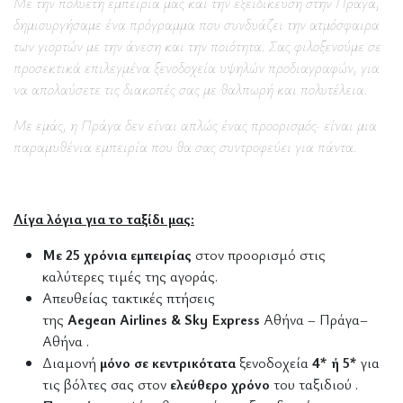
Με την πολυετή εμπειρία μας και την εξειδίκευση στην Πράγα,
δημιουργήσαμε ένα πρόγραμμα που συνδυάζει την ατμόσφαιρα
των γιορτών με την άνεση και την ποιότητα. Σας φιλοξενούμε σε
προσεκτικά επιλεγμένα ξενοδοχεία υψηλών προδιαγραφών, για
να απολαύσετε τις διακοπές σας με θαλπωρή και πολυτέλεια.
Με εμάς, η Πράγα δεν είναι απλώς ένας προορισμός· είναι μια
παραμυθένια εμπειρία που θα σας συντροφεύει για πάντα.
Λίγα λόγια για το ταξίδι μας:
Με 25 χρόνια εμπειρίας
στον προορισμό στις
καλύτερες τιμές της αγοράς.
Απευθείας τακτικές πτήσεις
της
Aegean
Airlines
&
Sky
Express
Αθήνα – Πράγα–
Αθήνα .
Διαμονή
μόνο σε κεντρικότατα
ξενοδοχεία
4* ή 5*
για
τις βόλτες σας στον
ελεύθερο χρόνο
του ταξιδιού .