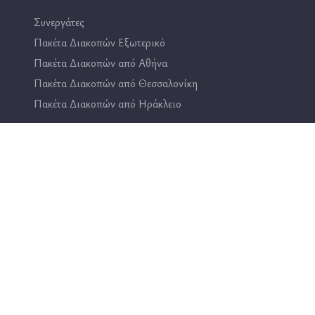
Συνεργάτες
Πακέτα Διακοπών Εξωτερικό
Πακέτα Διακοπών από Αθήνα
Πακέτα Διακοπών από Θεσσαλονίκη
Πακέτα Διακοπών από Ηράκλειο
Επικοινωνία
2114444193
info@travel4fun.gr
ΚΑΤΑΣΤΗΜΑ ΓΛΥΦΑΔΑΣ
ΚΑΤΑΣΤΗΜΑ ΔΑΦΝΗΣ