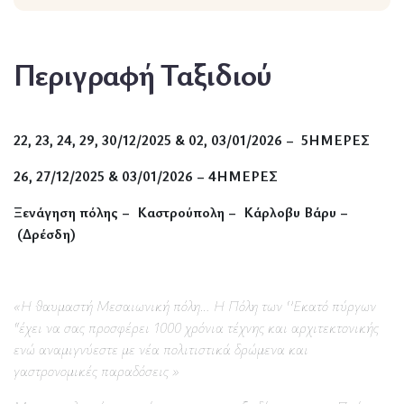
Περιγραφή Ταξιδιού
22, 23, 24, 29, 30/12/2025 & 02, 03/01/2026 – 5ΗΜΕΡΕΣ
26, 27/12/2025 & 03/01/2026 – 4ΗΜΕΡΕΣ
Ξενάγηση πόλης – Καστρούπολη – Κάρλοβυ Βάρυ –
(Δρέσδη)
«Η θαυμαστή Μεσαιωνική πόλη… Η Πόλη των ‘’Εκατό πύργων
“έχει να σας προσφέρει 1000 χρόνια τέχνης και αρχιτεκτονικής
ενώ αναμιγνύεστε με νέα πολιτιστικά δρώμενα και
γαστρονομικές παραδόσεις »