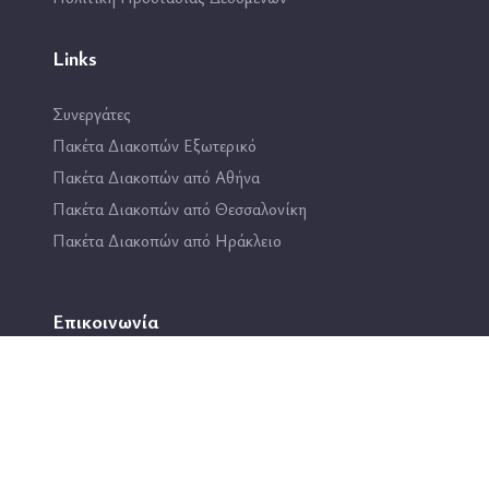
Links
Συνεργάτες
Πακέτα Διακοπών Εξωτερικό
Πακέτα Διακοπών από Αθήνα
Πακέτα Διακοπών από Θεσσαλονίκη
Πακέτα Διακοπών από Ηράκλειο
Επικοινωνία
2114444193
info@travel4fun.gr
ΚΑΤΑΣΤΗΜΑ ΓΛΥΦΑΔΑΣ