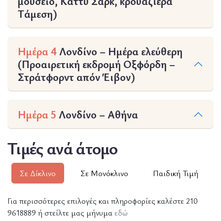
μουσείο, Κάττυ Σάρκ, κρουαζιέρα
Τάμεση)
Ημέρα 4
Λονδίνο – Ημέρα ελεύθερη
(Προαιρετική εκδρομή Οξφόρδη –
Στράτφορντ απόν Έιβον)
Ημέρα 5
Λονδίνο – Αθήνα
Τιμές ανά άτομο
Σε Δίκλινο
Σε Μονόκλινο
Παιδική Τιμή
Για περισσότερες επιλογές και πληροφορίες καλέστε 210
9618889 ή στείλτε μας μήνυμα
εδώ