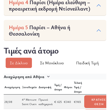
Ημέρα 4
Παρίσι (Ημέρα ελεύθερη –
προαιρετική εκδρομή Ντίσνεϋλαντ)
Ημέρα 5
Παρίσι – Αθήνα ή
Θεσσαλονίκη
Τιμές ανά άτομο
Σε Δίκλινο
Σε Μονόκλινο
Παιδική Τιμή
Αναχώρηση από Αθήνα
Τελική
Τιμή /
Αναχώρηση
Ξενοδοχείο
Διατροφή
Φόροι
Τιμή /
άτομο
άτομο
4* Mercure
Πρωινό
ΚΡΑΤΗΣΕ
28/08
€ 625
€340
€965
Saint Ouen
καθημερινά
ΘΕΣΗ