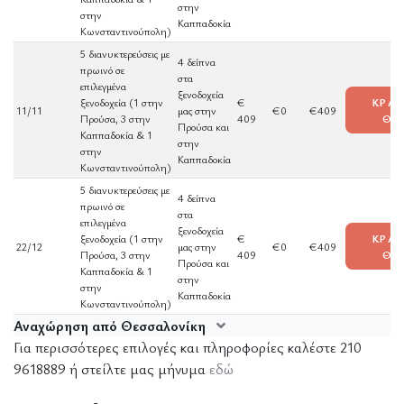
στην
στην
Καππαδοκία
Κωνσταντινούπολη)
5 διανυκτερεύσεις με
4 δείπνα
πρωινό σε
στα
επιλεγμένα
ξενοδοχεία
ξενοδοχεία (1 στην
€
ΚΡΑΤ
11/11
μας στην
€0
€409
Προύσα, 3 στην
409
ΘΕ
Προύσα και
Καππαδοκία & 1
στην
στην
Καππαδοκία
Κωνσταντινούπολη)
5 διανυκτερεύσεις με
4 δείπνα
πρωινό σε
στα
επιλεγμένα
ξενοδοχεία
ξενοδοχεία (1 στην
€
ΚΡΑΤ
22/12
μας στην
€0
€409
Προύσα, 3 στην
409
ΘΕ
Προύσα και
Καππαδοκία & 1
στην
στην
Καππαδοκία
Κωνσταντινούπολη)
Αναχώρηση από Θεσσαλονίκη
Για περισσότερες επιλογές και πληροφορίες καλέστε 210
9618889 ή στείλτε μας μήνυμα
εδώ