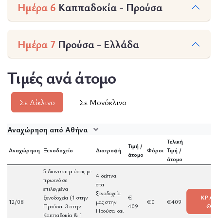
Ημέρα 6
Καππαδοκία - Προύσα
Ημέρα 7
Προύσα - Ελλάδα
Τιμές ανά άτομο
Σε Δίκλινο
Σε Μονόκλινο
Αναχώρηση από Αθήνα
Τελική
Τιμή /
Αναχώρηση
Ξενοδοχείο
Διατροφή
Φόροι
Τιμή /
άτομο
άτομο
5 διανυκτερεύσεις με
4 δείπνα
πρωινό σε
στα
επιλεγμένα
ξενοδοχεία
ξενοδοχεία (1 στην
€
ΚΡΑΤ
12/08
μας στην
€0
€409
Προύσα, 3 στην
409
ΘΕ
Προύσα και
Καππαδοκία & 1