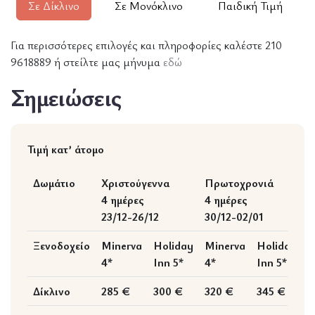
Σε Δίκλινο
Σε Μονόκλινο
Παιδική Τιμή
Για περισσότερες επιλογές και πληροφορίες καλέστε 210
9618889 ή στείλτε μας μήνυμα
εδώ
Σημειώσεις
Τιμή κατ’ άτομο
Δωμάτιο
Χριστούγεννα
Πρωτοχρονιά
Θ
4 ημέρες
4 ημέρες
4
23/12-26/12
30/12-02/01
0
Ξενοδοχείο
Minerva
Holiday
Minerva
Holiday
M
4*
Inn 5*
4*
Inn 5*
4
Δίκλινο
285 €
300 €
320 €
345 €
2