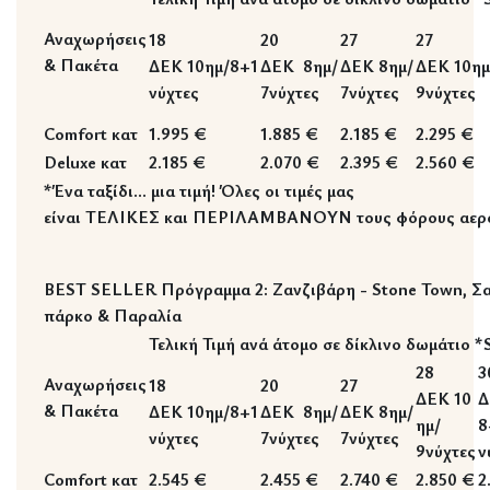
Αναχωρήσεις
18
20
27
27
& Πακέτα
ΔΕΚ
10ημ/8+1
ΔΕΚ
8ημ/
ΔΕΚ
8ημ/
ΔΕΚ
10ημ
νύχτες
7νύχτες
7νύχτες
9νύχτες
Comfort κατ
1.995 €
1.885 €
2.185 €
2.295 €
Deluxe κατ
2.185 €
2.070 €
2.395 €
2.560 €
*Ένα ταξίδι… μια τιμή! Όλες οι τιμές μας
είναι
ΤΕΛΙΚΕΣ
και
ΠΕΡΙΛΑΜΒΑΝΟΥΝ
τους
φόρους αερ
BEST SELLER Πρόγραμμα 2: Ζανζιβάρη - Stone Town, Σα
πάρκο & Παραλία
Τελική Τιμή ανά άτομο σε δίκλινο δωμάτιο
28
3
Αναχωρήσεις
18
20
27
ΔΕΚ
10
Δ
& Πακέτα
ΔΕΚ
10ημ/8+1
ΔΕΚ
8ημ/
ΔΕΚ
8ημ/
ημ/
8
νύχτες
7νύχτες
7νύχτες
9νύχτες
ν
Comfort κατ
2.545 €
2.455 €
2.740 €
2.850 €
2