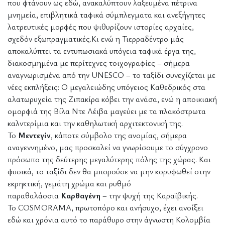
που φτάνουν ως εδώ, ανακαλύπτουν λαξευμένα πέτρινα
μνημεία, επιβλητικά ταφικά σύμπλεγματα και ανεξήγητες
λατρευτικές μορφές που ψιθυρίζουν ιστορίες αρχαίες,
σχεδόν εξωπραγματικές.Κι ενώ η Τιερραδέντρο μάς
αποκαλύπτει τα εντυπωσιακά υπόγεια ταφικά έργα της,
διακοσμημένα με περίτεχνες τοιχογραφίες – σήμερα
αναγνωρισμένα από την UNESCO – το ταξίδι συνεχίζεται με
νέες εκπλήξεις: Ο μεγαλειώδης υπόγειος Καθεδρικός στα
αλατωρυχεία της Ζιπακίρα κόβει την ανάσα, ενώ η αποικιακή
ομορφιά της Βίλα Ντε Λέιβα μαγεύει με τα πλακόστρωτα
καλντερίμια και την καθηλωτική αρχιτεκτονική της.
Το
Μεντεγίν
, κάποτε σύμβολο της ανομίας, σήμερα
αναγεννημένο, μας προσκαλεί να γνωρίσουμε το σύγχρονο
πρόσωπο της δεύτερης μεγαλύτερης πόλης της χώρας. Και
φυσικά, το ταξίδι δεν θα μπορούσε να μην κορυφωθεί στην
εκρηκτική, γεμάτη χρώμα και ρυθμό
παραθαλάσσια
Καρθαγένη
– την ψυχή της Καραϊβικής.
Το COSMORAMA, πρωτοπόρο και ανήσυχο, έχει ανοίξει
εδώ και χρόνια αυτό το παράθυρο στην άγνωστη Κολομβία