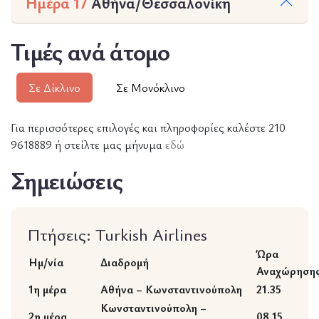
Ημέρα 17
Αθήνα/Θεσσαλονίκη
Τιμές ανά άτομο
Σε Δίκλινο
Σε Μονόκλινο
Για περισσότερες επιλογές και πληροφορίες καλέστε 210
9618889 ή στείλτε μας μήνυμα
εδώ
Σημειώσεις
Πτήσεις: Turkish Airlines
Ώρα
Ημ/νία
Διαδρομή
Αναχώρηση
1η μέρα
Αθήνα – Κωνσταντινούπολη
21.35
Κωνσταντινούπολη –
2η μέρα
08.15