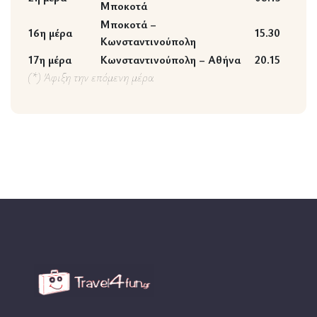
Μποκοτά
Μποκοτά –
16η μέρα
15.30
Κωνσταντινούπολη
17η μέρα
Κωνσταντινούπολη – Αθήνα
20.15
(*) Άφιξη την επόμενη μέρα