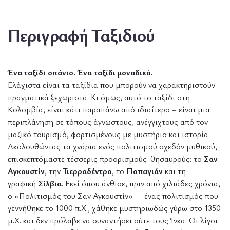
Περιγραφή Ταξιδιού
Ένα ταξίδι σπάνιο. Ένα ταξίδι μοναδικό.
Ελάχιστα είναι τα ταξίδια που μπορούν να χαρακτηριστούν
πραγματικά ξεχωριστά. Κι όμως, αυτό το ταξίδι στη
Κολομβία, είναι κάτι παραπάνω από ιδιαίτερο – είναι μια
περιπλάνηση σε τόπους άγνωστους, ανέγγιχτους από τον
μαζικό τουρισμό, φορτισμένους με μυστήριο και ιστορία.
Ακολουθώντας τα χνάρια ενός πολιτισμού σχεδόν μυθικού,
επισκεπτόμαστε τέσσερις προορισμούς-θησαυρούς: το
Σαν
Αγκουστίν
, την
Τιερραδέντρο
, το
Ποπαγιάν
και τη
γραφική
Σίλβια
. Εκεί όπου άνθισε, πριν από χιλιάδες χρόνια,
ο «Πολιτισμός του Σαν Αγκουστίν» — ένας πολιτισμός που
γεννήθηκε το 1000 π.Χ., χάθηκε μυστηριωδώς γύρω στο 1350
μ.Χ. και δεν πρόλαβε να συναντήσει ούτε τους Ίνκα. Οι λίγοι