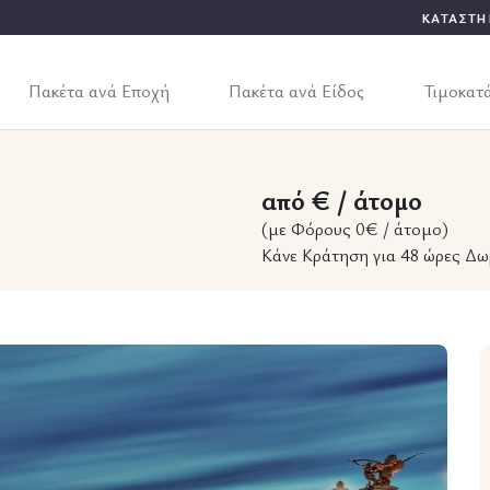
ΚΑΤΑΣΤΗ
Πακέτα ανά Εποχή
Πακέτα ανά Είδος
Τιμοκατ
από € / άτομο
(με Φόρους 0€ / άτομο)
Κάνε Κράτηση για 48 ώρες Δω