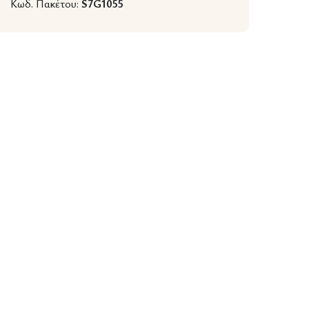
Κωδ. Πακέτου:
S7G1055