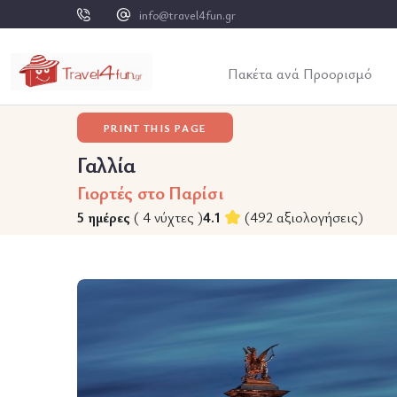
info@travel4fun.gr
Πακέτα ανά Προορισμό
PRINT THIS PAGE
Γαλλία
Γιορτές στο Παρίσι
5 ημέρες
( 4 νύχτες )
4.1
(492 αξιολογήσεις)