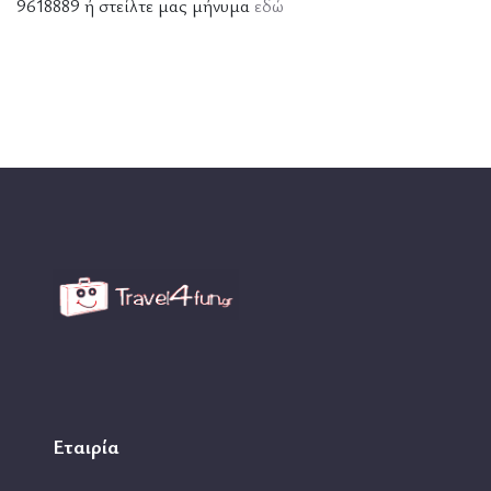
9618889 ή στείλτε μας μήνυμα
εδώ
Εταιρία