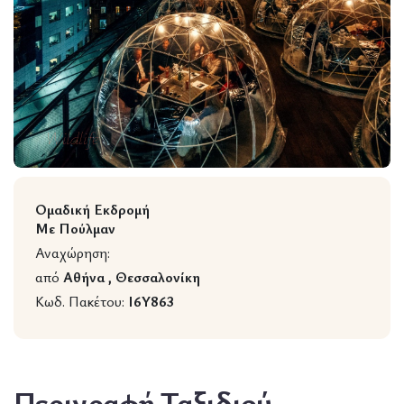
Wildlife
Ομαδική Εκδρομή
Με Πούλμαν
Αναχώρηση:
από
Αθήνα , Θεσσαλονίκη
Κωδ. Πακέτου:
I6Y863
Περιγραφή Ταξιδιού