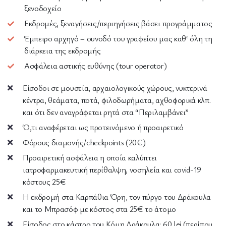
ξενοδοχείο
Εκδρομές, ξεναγήσεις/περιηγήσεις βάσει προγράμματος
Έμπειρο αρχηγό – συνοδό του γραφείου μας καθ‘ όλη τη
διάρκεια της εκδρομής
Ασφάλεια αστικής ευθύνης (tour operator)
Είσοδοι σε μουσεία, αρχαιολογικούς χώρους, νυκτερινά
κέντρα, θεάματα, ποτά, φιλοδωρήματα, αχθοφορικά κλπ.
και ότι δεν αναγράφεται ρητά στα “Περιλαμβάνει”
Ό,τι αναφέρεται ως προτεινόμενο ή προαιρετικό
Φόρους διαμονής/checkpoints (20€)
Προαιρετική ασφάλεια η οποία καλύπτει
ιατροφαρμακευτική περίθαλψη, νοσηλεία και covid-19
κόστους 25€
Η εκδρομή στα Καρπάθια Όρη, τον πύργο του Δράκουλα
και το Μπρασόφ με κόστος στα 25€ το άτομο
Είσοδος στο κάστρο του Κόμη Δράκουλα: 60 lei (περίπου