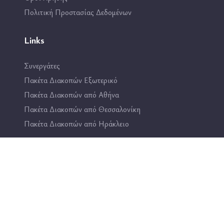
Πολιτική Προστασίας Δεδομένων
Links
Συνεργάτες
Πακέτα Διακοπών Εξωτερικό
Πακέτα Διακοπών από Αθήνα
Πακέτα Διακοπών από Θεσσαλονίκη
Πακέτα Διακοπών από Ηράκλειο
Επικοινωνία
2114444193
info@travel4fun.gr
ΚΑΤΑΣΤΗΜΑ ΓΛΥΦΑΔΑΣ