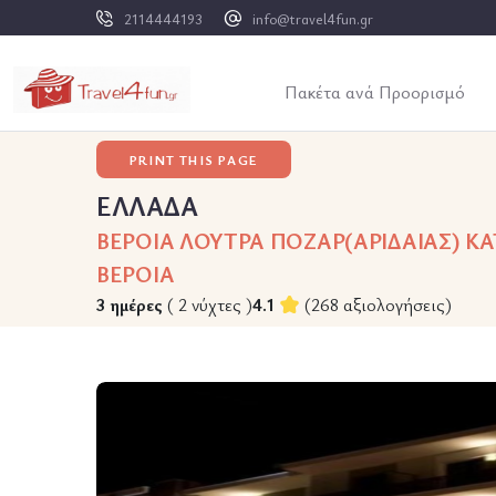
2114444193
info@travel4fun.gr
Πακέτα ανά Προορισμό
PRINT THIS PAGE
ΕΛΛΑΔΑ
ΒΕΡΟΙΑ ΛΟΥΤΡΑ ΠΟΖΑΡ(ΑΡΙΔΑΙΑΣ) ΚΑ
ΒΕΡΟΙΑ
3 ημέρες
( 2 νύχτες )
4.1
(268 αξιολογήσεις)