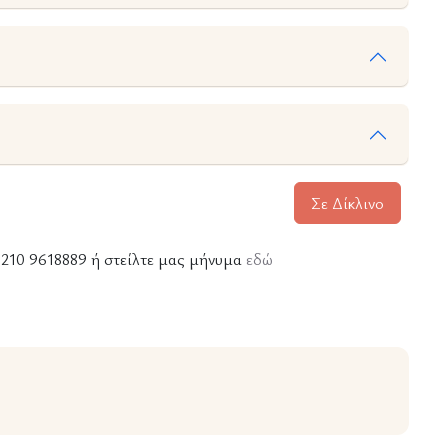
Σε Δίκλινο
ε 210 9618889 ή στείλτε μας μήνυμα
εδώ