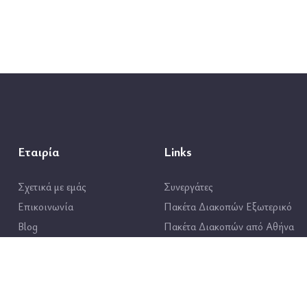
Εταιρία
Links
Σχετικά με εμάς
Συνεργάτες
Επικοινωνία
Πακέτα Διακοπών Εξωτερικό
Blog
Πακέτα Διακοπών από Αθήνα
Όροι Χρήσης
Πακέτα Διακοπών από Θεσσαλο
Πολιτική Προστασίας
Πακέτα Διακοπών από Ηράκλει
Δεδομένων