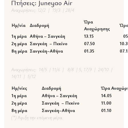
Πτήσεις: Juneyao Air
Αναχωρήσεις: 1
2/2 | 19/3 | 28/4
Ώρα
Ημ/νία
Διαδρομή
Ώρα
Αναχώρησης
1η μέρα
Αθήνα – Σανγκάη
13.15
05.
2η μέρα
Σανγκάη – Πεκίνο
07.50
10.
8η μέρα
Σανγκάη–Αθήνα
01.35
07.1
Αναχωρήσεις: 14/5 |
11/6 | 8/8 | 5, 17/9 | 24/10 |
14/11 | 5/12
Ημ/νίες
Διαδρομή
Ώρα Αναχώρ
1η μέρα
Αθήνα – Σανγκάη
14.05
2η μέρα
Σανγκάη – Πεκίνο
11.00
8η μέρα
Σανγκάη–Αθήνα
01.10
(*) Άφιξη την επόμενη μέρα.