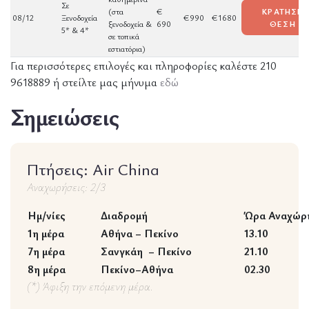
Σε
(στα
€
ΚΡΑΤΗΣΕ
08/12
Ξενοδοχεία
€990
€1680
ξενοδοχεία &
690
ΘΕΣΗ
5* & 4*
σε τοπικά
εστιατόρια)
Για περισσότερες επιλογές και πληροφορίες καλέστε 210
9618889 ή στείλτε μας μήνυμα
εδώ
Σημειώσεις
Πτήσεις: Air China
Αναχωρήσεις: 2/3
Ημ/νίες
Διαδρομή
Ώρα Αναχώρ
1η μέρα
Αθήνα – Πεκίνο
13.10
7η μέρα
Σανγκάη – Πεκίνο
21.10
8η μέρα
Πεκίνο–Αθήνα
02.30
(*) Άφιξη την επόμενη μέρα.