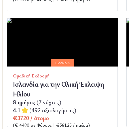
ΠΕΡΙΣΣΟΤΕΡΑ
ΙΣΛΑΝΔΊΑ
Ομαδική Εκδρομή
Ισλανδία για την Ολική Έκλειψη
Ηλίου
8 ημέρες
(7 νύχτες)
4.1
(492 αξιολογήσεις)
€3720 / άτομο
(€ 4490 με Φόρους | €561.25 / ημέρα)