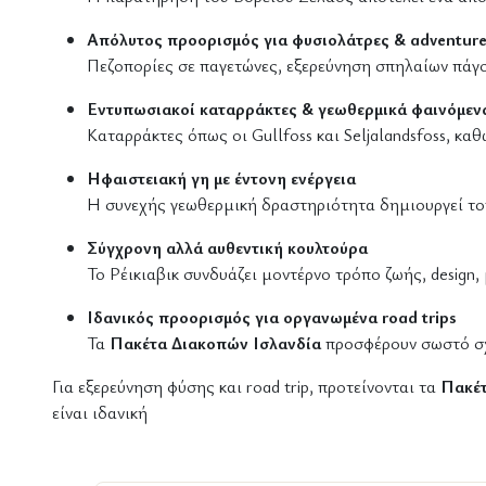
Απόλυτος προορισμός για φυσιολάτρες & adventure
Πεζοπορίες σε παγετώνες, εξερεύνηση σπηλαίων πάγου,
Εντυπωσιακοί καταρράκτες & γεωθερμικά φαινόμεν
Καταρράκτες όπως οι Gullfoss και Seljalandsfoss, κα
Ηφαιστειακή γη με έντονη ενέργεια
Η συνεχής γεωθερμική δραστηριότητα δημιουργεί τοπ
Σύγχρονη αλλά αυθεντική κουλτούρα
Το Ρέικιαβικ συνδυάζει μοντέρνο τρόπο ζωής, design,
Ιδανικός προορισμός για οργανωμένα road trips
Τα
Πακέτα Διακοπών Ισλανδία
προσφέρουν σωστό σχε
Για εξερεύνηση φύσης και road trip, προτείνονται τα
Πακέτ
είναι ιδανική