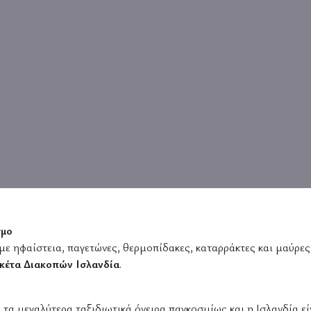
σμο
ε ηφαίστεια, παγετώνες, θερμοπίδακες, καταρράκτες και μαύρες
κέτα Διακοπών Ισλανδία
.
α μεγαλύτερα ταξιδιωτικά όνειρα παγκοσμίως και η Ισλανδία είνα