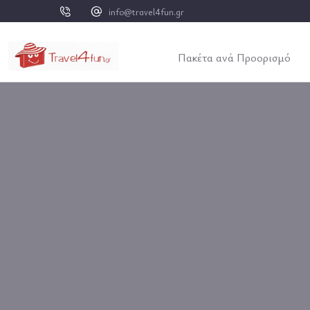
info@travel4fun.gr
Πακέτα ανά Προορισμό