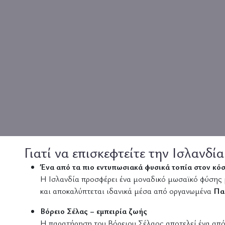
Γιατί να επισκεφτείτε την Ισλανδία
Ένα από τα πιο εντυπωσιακά φυσικά τοπία στον κό
Η
Ισλανδία
προσφέρει ένα μοναδικό μωσαϊκό φύσης μ
και αποκαλύπτεται ιδανικά μέσα από οργανωμένα
Πα
Βόρειο Σέλας – εμπειρία ζωής
Η παρατήρηση του Βόρειου Σέλαος αποτελεί ένα από τ