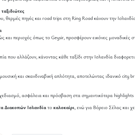
 ταξιδιώτες
 θερμές πηγές και road trips στη Ring Road κάνουν την Ισλανδία 
α
θώς και περιοχές όπως το Geysir, προσφέρουν εικόνες μοναδικές 
ία που αλλάζουν, κάνοντας κάθε ταξίδι στην Ισλανδία διαφορετι
 μουσική και σκανδιναβική απλότητα, αποτελώντας ιδανικό city b
διασμό, ασφάλεια και πρόσβαση στα σημαντικότερα highlights 
α Διακοπών Ισλανδία
το
καλοκαίρι
, ενώ για Βόρειο Σέλας και χ