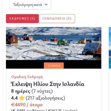
ΕΚΔΡΟΜΈΣ (5)
ΞΕΝΟΔΟΧΕΊΑ (0)
ΙΣΛΑΝΔΊΑ
Ομαδική Εκδρομή
Έκλειψη Ηλίου Στην Ισλανδία
8 ημέρες
(7 νύχτες)
4.4
(217 αξιολογήσεις)
€4490 / άτομο
(€ 4490 με Φόρους | €561.25 / ημέρα)