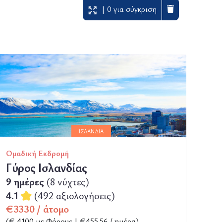
| 0 για σύγκριση
ΙΣΛΑΝΔΊΑ
Ομαδική Εκδρομή
Γύρος Ισλανδίας
9 ημέρες
(8 νύχτες)
4.1
(492 αξιολογήσεις)
€3330 / άτομο
(€ 4100 με Φόρους | €455.56 / ημέρα)