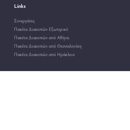
Links
Συνεργάτες
Πακέτα Διακοπών Εξωτερικό
Πακέτα Διακοπών από Αθήνα
Πακέτα Διακοπών από Θεσσαλονίκη
Πακέτα Διακοπών από Ηράκλειο
Επικοινωνία
2114444193
info@travel4fun.gr
ΚΑΤΑΣΤΗΜΑ ΓΛΥΦΑΔΑΣ
ΚΑΤΑΣΤΗΜΑ ΔΑΦΝΗΣ