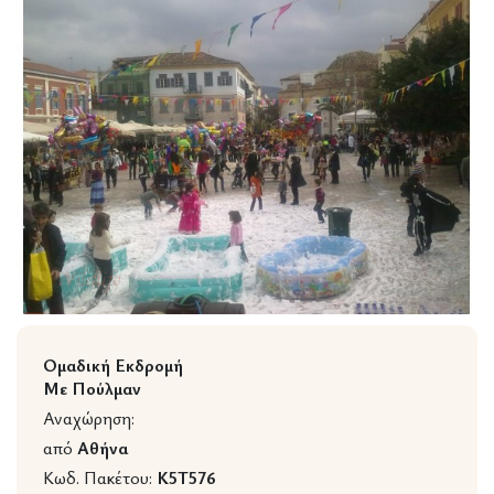
Wildlife
Ομαδική Εκδρομή
Με Πούλμαν
Αναχώρηση:
από
Αθήνα
Κωδ. Πακέτου:
K5T576