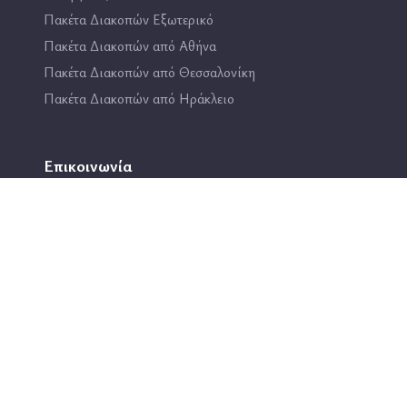
Πακέτα Διακοπών Εξωτερικό
Πακέτα Διακοπών από Αθήνα
Πακέτα Διακοπών από Θεσσαλονίκη
Πακέτα Διακοπών από Ηράκλειο
Επικοινωνία
2114444193
info@travel4fun.gr
ΚΑΤΑΣΤΗΜΑ ΓΛΥΦΑΔΑΣ
ΚΑΤΑΣΤΗΜΑ ΔΑΦΝΗΣ
All rights reserved @travel4fun, Site developed by
CodeCapital.tech