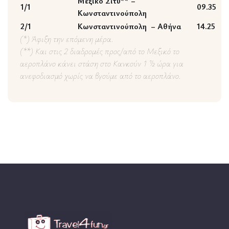
Μέξικο Σίτυ** –
1/1
09.35
Κωνσταντινούπολη
2/1
Κωνσταντινούπολη – Αθήνα
14.25
(*) Άφιξη την επόμενη μέρα.
(**) Και στις 2 διαδρομές προς/από το Μεξικό το
αεροπλάνο κάνει στάση στο Κανκούν 1 ½ ώρα για
ανεφοδιασμό χωρίς να βγούμε από το αεροπλάνο.