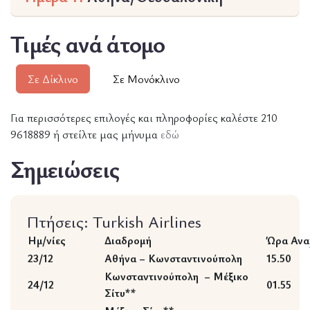
Τιμές ανά άτομο
Σε Δίκλινο
Σε Μονόκλινο
Για περισσότερες επιλογές και πληροφορίες καλέστε 210
9618889 ή στείλτε μας μήνυμα
εδώ
Σημειώσεις
Πτήσεις: Turkish Airlines
Ημ/νίες
Διαδρομή
Ώρα Ανα
23/12
Αθήνα – Κωνσταντινούπολη
15.50
Κωνσταντινούπολη – Μέξικο
24/12
01.55
Σίτυ**