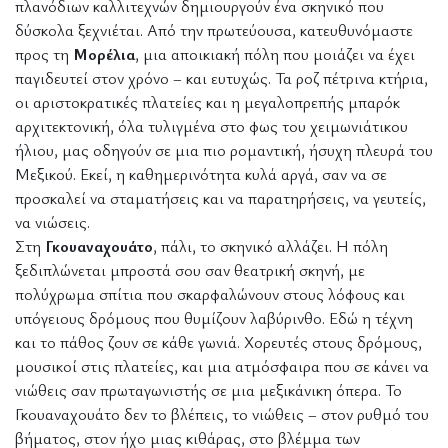
πλανόδιων καλλιτεχνών δημιουργούν ένα σκηνικό που
δύσκολα ξεχνιέται. Από την πρωτεύουσα, κατευθυνόμαστε
προς τη
Μορέλια
, μια αποικιακή πόλη που μοιάζει να έχει
παγιδευτεί στον χρόνο – και ευτυχώς. Τα ροζ πέτρινα κτήρια,
οι αριστοκρατικές πλατείες και η μεγαλοπρεπής μπαρόκ
αρχιτεκτονική, όλα τυλιγμένα στο φως του χειμωνιάτικου
ήλιου, μας οδηγούν σε μια πιο ρομαντική, ήσυχη πλευρά του
Μεξικού. Εκεί, η καθημερινότητα κυλά αργά, σαν να σε
προσκαλεί να σταματήσεις και να παρατηρήσεις, να γευτείς,
να νιώσεις.
Στη
Γκουαναχουάτο
, πάλι, το σκηνικό αλλάζει. Η πόλη
ξεδιπλώνεται μπροστά σου σαν θεατρική σκηνή, με
πολύχρωμα σπίτια που σκαρφαλώνουν στους λόφους και
υπόγειους δρόμους που θυμίζουν λαβύρινθο. Εδώ η τέχνη
και το πάθος ζουν σε κάθε γωνιά. Χορευτές στους δρόμους,
μουσικοί στις πλατείες, και μια ατμόσφαιρα που σε κάνει να
νιώθεις σαν πρωταγωνιστής σε μια μεξικάνικη όπερα. Το
Γκουαναχουάτο δεν το βλέπεις, το νιώθεις – στον ρυθμό του
βήματος, στον ήχο μιας κιθάρας, στο βλέμμα των