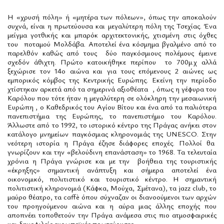
Η «χρυσή πόλη» ή «μητέρα των πόλεων», όπως την αποκαλούν
συχνά, είναι η πρωτεύουσα και μεγαλύτερη πόλη της Τσεχίας. Ένα
μείγμα γοτθικής και μπαρόκ αρχιτεκτονικής, χτισμένη στις όχθες
του
ποταμού Μολδάβα. Αποτελεί ένα κόσμημα βγαλμένο από το
παρελθόν καθώς από τους
δύο παγκόσμιους πολέμους έμεινε
σχεδόν άθιχτη. Πρώτο κατοικήθηκε περίπου
το 700μ.χ αλλά
ξεχώρισε τον 14ο αιώνα και για τους επόμενους 2 αιώνες ως
εμπορικός κόμβος της Κεντρικής Ευρώπης. Εκείνη την περίοδο
χτίστηκαν αρκετά από τα σημερινά αξιοθέατα
, όπως η γέφυρα του
Καρόλου που τότε ήταν η μεγαλύτερη σε ολόκληρη την μεσαιωνική
Ευρώπη , ο Καθεδρικός του Αγίου Βίτου και ένα από τα παλιότερα
πανεπιστήμια της Ευρώπης, το πανεπιστήμιο του Καρόλου.
Άλλωστε από το 1992, το ιστορικό κέντρο της Πράγας ανήκει στον
κατάλογο μνημείων παγκόσμιας κληρονομιάς της UNESCO. Στην
νεότερη ιστορία η Πράγα έζησε διάφορες εποχές. Πολλοί θα
γνωρίζουν και την «βελούδινη επανάσταση» το 1968. Τα τελευταία
χρόνια η Πράγα γνώρισε και με την
βοήθεια της τουριστικής
«έκρηξης» σημαντική ανάπτυξη και σήμερα αποτελεί ένα
οικονομικό, πολιτιστικό και τουριστικό κέντρο. Η σημαντική
πολιτιστική κληρονομιά (Κάφκα, Μούχα, Σμέτανα), τα jazz club, το
μαύρο θέατρο, τα
caff
è όπου σύχναζαν οι διανοούμενοι των αρχών
του προηγούμενου αιώνα και η αύρα μιας άλλης εποχής που
αποπνέει τοποθετούν την Πράγα ανάμεσα στις πιο ατμοσφαιρικές
και δημοφιλείς ευρωπαϊκές πρωτεύουσες.