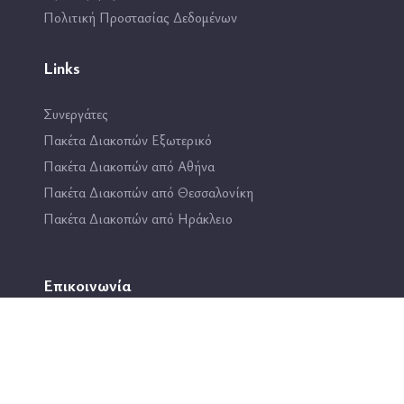
Πολιτική Προστασίας Δεδομένων
Links
Συνεργάτες
Πακέτα Διακοπών Εξωτερικό
Πακέτα Διακοπών από Αθήνα
Πακέτα Διακοπών από Θεσσαλονίκη
Πακέτα Διακοπών από Ηράκλειο
Επικοινωνία
2114444193
info@travel4fun.gr
ΚΑΤΑΣΤΗΜΑ ΓΛΥΦΑΔΑΣ