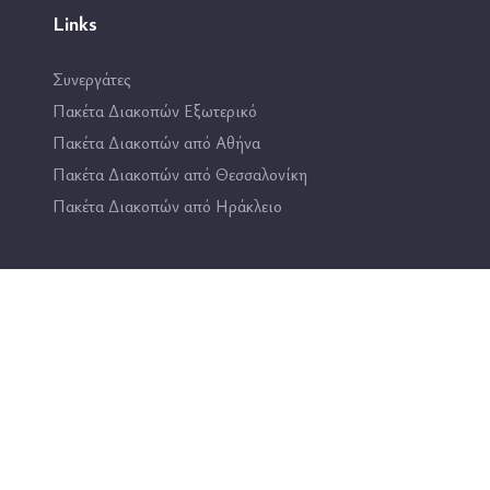
Links
Συνεργάτες
Πακέτα Διακοπών Εξωτερικό
Πακέτα Διακοπών από Αθήνα
Πακέτα Διακοπών από Θεσσαλονίκη
Πακέτα Διακοπών από Ηράκλειο
Επικοινωνία
2114444193
info@travel4fun.gr
ΚΑΤΑΣΤΗΜΑ ΓΛΥΦΑΔΑΣ
ΚΑΤΑΣΤΗΜΑ ΔΑΦΝΗΣ