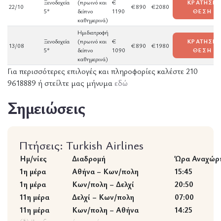
Ξενοδοχεία
(πρωινό και
€
ΚΡΑΤΗΣΕ
22/10
€890
€2080
5*
δείπνο
1190
ΘΕΣΗ
καθημερινά)
Ημιδιατροφή
Ξενοδοχεία
(πρωινό και
€
ΚΡΑΤΗΣΕ
13/08
€890
€1980
5*
δείπνο
1090
ΘΕΣΗ
καθημερινά)
Για περισσότερες επιλογές και πληροφορίες καλέστε 210
9618889 ή στείλτε μας μήνυμα
εδώ
Σημειώσεις
Πτήσεις: Turkish Airlines
Ημ/νίες
Διαδρομή
Ώρα Αναχώρ
1η μέρα
Αθήνα – Κων/πολη
15:45
1η μέρα
Κων/πολη – Δελχί
20:50
11η μέρα
Δελχί – Κων/πολη
07:00
11η μέρα
Κων/πολη – Αθήνα
14:25