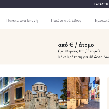
ΚΑΤΑΣΤΗ
Πακέτα ανά Εποχή
Πακέτα ανά Είδος
Τιμοκατ
από € / άτομο
(με Φόρους 0€ / άτομο)
Κάνε Κράτηση για 48 ώρες Δω