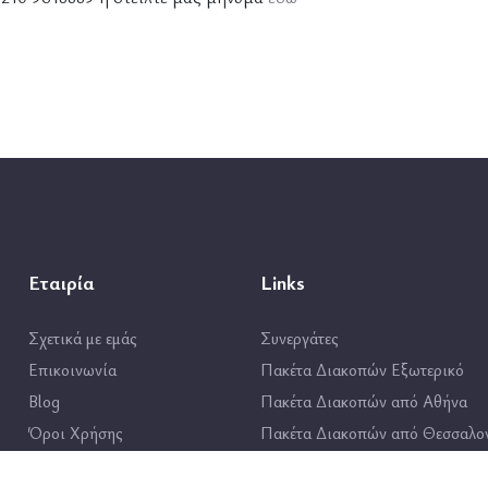
Εταιρία
Links
Σχετικά με εμάς
Συνεργάτες
Επικοινωνία
Πακέτα Διακοπών Εξωτερικό
Blog
Πακέτα Διακοπών από Αθήνα
Όροι Χρήσης
Πακέτα Διακοπών από Θεσσαλο
Πολιτική Προστασίας
Πακέτα Διακοπών από Ηράκλει
Δεδομένων