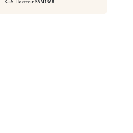
Κωδ. Πακέτου:
S5M1368