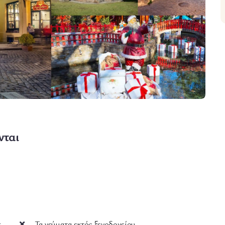
νται
ι
Τα γεύματα εκτός ξενοδοχείου.