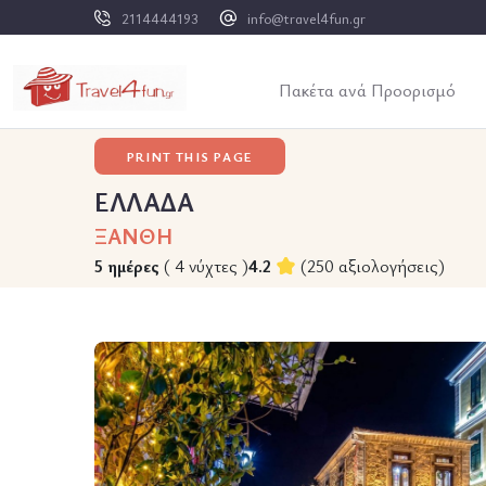
2114444193
info@travel4fun.gr
Πακέτα ανά Προορισμό
PRINT THIS PAGE
ΕΛΛΑΔΑ
ΞΑΝΘΗ
5 ημέρες
( 4 νύχτες )
4.2
(250 αξιολογήσεις)