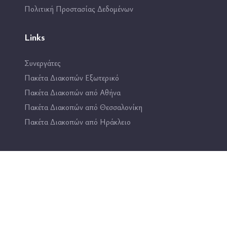
Πολιτική Προστασίας Δεδομένων
Links
Συνεργάτες
Πακέτα Διακοπών Εξωτερικό
Πακέτα Διακοπών από Αθήνα
Πακέτα Διακοπών από Θεσσαλονίκη
Πακέτα Διακοπών από Ηράκλειο
Επικοινωνία
2114444193
info@travel4fun.gr
ΚΑΤΑΣΤΗΜΑ ΓΛΥΦΑΔΑΣ