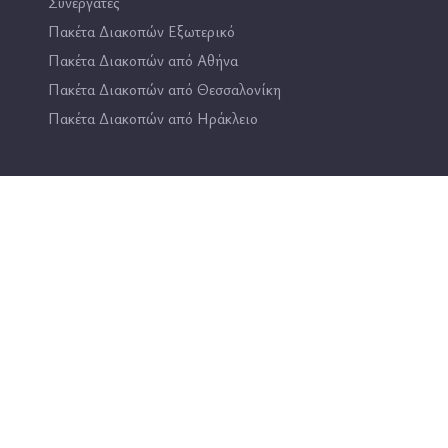
Συνεργάτες
Πακέτα Διακοπών Εξωτερικό
Πακέτα Διακοπών από Αθήνα
Πακέτα Διακοπών από Θεσσαλονίκη
Πακέτα Διακοπών από Ηράκλειο
Επικοινωνία
2114444193
info@travel4fun.gr
ΚΑΤΑΣΤΗΜΑ ΓΛΥΦΑΔΑΣ
ΚΑΤΑΣΤΗΜΑ ΔΑΦΝΗΣ
All rights reserved @travel4fun, Site developed by