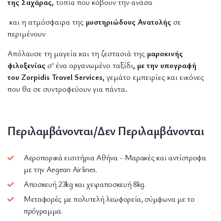
της Σαχάρας,
τοπία που κόβουν την ανάσα
και η ατμόσφαιρα της
μυστηριώδους Ανατολής
σε
περιμένουν
Απόλαυσε τη μαγεία και τη ζεστασιά της
μαροκινής
φιλοξενίας
σ’ ένα οργανωμένο ταξίδι
, με την υπογραφή
του
Zorpidis
Travel
Services
,
γεμάτο εμπειρίες και εικόνες
που θα σε συντροφεύουν για πάντα
.
Περιλαμβάνονται/Δεν Περιλαμβάνονται
Αεροπορικά εισιτήρια Αθήνα - Μαρακές και αντίστροφα
με την Aegean Airlines.
Αποσκευή 23kg και χειραποσκευή 8kg.
Μεταφορές με πολυτελή λεωφορεία, σύμφωνα με το
πρόγραμμα.