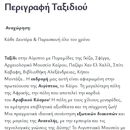
Περιγραφή Ταξιδιού
Αναχώρηση:
Κάθε Δευτέρα & Παρασκευή όλο τον χρόνο
Ταξίδι
στην Αίγυπτο με Πυραμίδες της Γκίζα, Σφίγγα,
Αρχαιολογικό Μουσείο Καίρου, Παζάρι Χαν Ελ Χαλίλ, Σπίτι
Καβαφη, Βιβλιοθήκη Αλεξάνδρειας, Κήποι
Μοντάζα... Η
εκδρομή
μας αυτή είναι αφιερωμένη στην
πρωτεύουσα της
Αιγύπτου,
το Κάϊρο. Τη μεγαλύτερη πόλη
της Αφρικής, την πόλη που αποτελεί την καρδιά
του
Αραβικού Κόσμου
! Η πόλη με τους χίλιους μιναρέδες,
τα αμέτρητα επιβλητικά αξιοθέατα και τη σύγχρονη ζωή!
Μια πραγματικά ιδανική συνάντηση
εξωτικών
διακοπών
και
της μαγείας της
Ανατολής
, με την εμπειρία και τις
τεχνολογικές γνώσεις της Δύσης! Το Αιγυπτιακό Μουσείο με