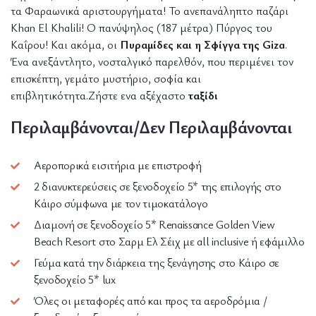
τα Φαραωνικά αριστουργήματα! Το ανεπανάληπτο παζάρι
Khan El Khalili! Ο πανύψηλος (187 μέτρα) Πύργος του
Καΐρου! Και ακόμα, οι
Πυραμίδες και η Σφίγγα της Giza
.
Ένα ανεξάντλητο, νοσταλγικό παρελθόν, που περιμένει τον
επισκέπτη, γεμάτο μυστήριο, σοφία και
επιβλητικότητα.Ζήστε ενα αξέχαστο
ταξίδι
Περιλαμβάνονται/Δεν Περιλαμβάνονται
Αεροπορικά εισιτήρια με επιστροφή
2 διανυκτερεύσεις σε ξενοδοχείο 5* της επιλογής στο
Κάιρο σύμφωνα με τον τιμοκατάλογο
Διαμονή σε ξενοδοχείο 5* Renaissance Golden View
Beach Resort στο Σαρμ Ελ Σέιχ με all inclusive ή εφάμιλλο
Γεύμα κατά την διάρκεια της ξενάγησης στο Κάιρο σε
ξενοδοχείο 5* lux
Όλες οι μεταφορές από και προς τα αεροδρόμια /