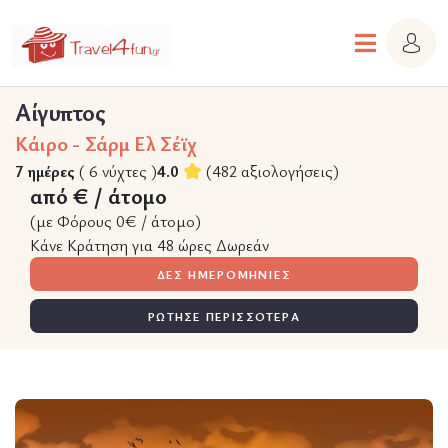
Αίγυπτος
Κάιρο - Σάρμ Ελ Σέϊχ
7 ημέρες
( 6 νύχτες )
4.0
(482 αξιολογήσεις)
από € / άτομο
(με Φόρους 0€ / άτομο)
Κάνε Κράτηση για 48 ώρες Δωρεάν
ΔΕΣ ΗΜΕΡΟΜΗΝΙΕΣ
ΡΩΤΗΣΕ ΠΕΡΙΣΣΟΤΕΡΑ