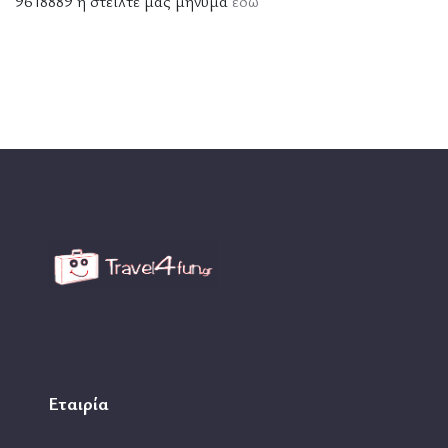
9618889 ή στείλτε μας μήνυμα
εδώ
Εταιρία