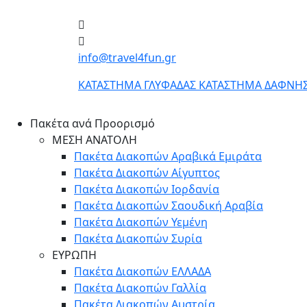
info@travel4fun.gr
ΚΑΤΑΣΤΗΜΑ ΓΛΥΦΑΔΑΣ
ΚΑΤΑΣΤΗΜΑ ΔΑΦΝΗ
Πακέτα ανά Προορισμό
ΜΕΣΗ ΑΝΑΤΟΛΗ
Πακέτα Διακοπών Αραβικά Εμιράτα
Πακέτα Διακοπών Αίγυπτος
Πακέτα Διακοπών Ιορδανία
Πακέτα Διακοπών Σαουδική Αραβία
Πακέτα Διακοπών Υεμένη
Πακέτα Διακοπών Συρία
ΕΥΡΩΠΗ
Πακέτα Διακοπών ΕΛΛΑΔΑ
Πακέτα Διακοπών Γαλλία
Πακέτα Διακοπών Αυστρία