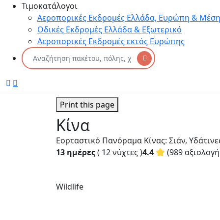
Τιμοκατάλογοι
Αεροπορικές Εκδρομές Ελλάδα, Ευρώπη & Μέσ
Οδικές Εκδρομές Ελλάδα & Εξωτερικό
Αεροπορικές Εκδρομές εκτός Ευρώπης
Print this page
Κίνα
Εορταστικό Πανόραμα Κίνας: Σιάν, Υδάτινε
13 ημέρες
( 12 νύχτες )
4.4
(989 αξιολογή
Wildlife