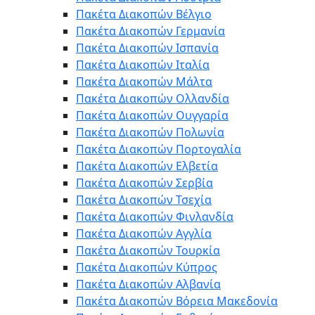
Πακέτα Διακοπών Βέλγιο
Πακέτα Διακοπών Γερμανία
Πακέτα Διακοπών Ισπανία
Πακέτα Διακοπών Ιταλία
Πακέτα Διακοπών Μάλτα
Πακέτα Διακοπών Ολλανδία
Πακέτα Διακοπών Ουγγαρία
Πακέτα Διακοπών Πολωνία
Πακέτα Διακοπών Πορτογαλία
Πακέτα Διακοπών Ελβετία
Πακέτα Διακοπών Σερβία
Πακέτα Διακοπών Τσεχία
Πακέτα Διακοπών Φινλανδία
Πακέτα Διακοπών Αγγλία
Πακέτα Διακοπών Τουρκία
Πακέτα Διακοπών Κύπρος
Πακέτα Διακοπών Αλβανία
Πακέτα Διακοπών Βόρεια Μακεδονία