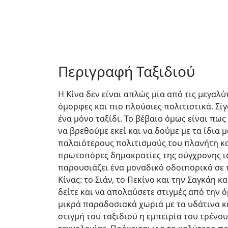
Περιγραφή Ταξιδιού
Η Κίνα δεν είναι απλώς μία από τις μεγαλύ
όμορφες και πιο πλούσιες πολιτιστικά. Σί
ένα μόνο ταξίδι. Το βέβαιο όμως είναι πως
να βρεθούμε εκεί και να δούμε με τα ίδια 
παλαιότερους πολιτισμούς του πλανήτη και
πρωτοπόρες δημοκρατίες της σύγχρονης ισ
παρουσιάζει ένα μοναδικό οδοιπορικό σε τ
Κίνας: το Σιάν, το Πεκίνο και την Σαγκάη
δείτε και να απολαύσετε στιγμές από την 
μικρά παραδοσιακά χωριά με τα υδάτινα κα
στιγμή του ταξιδιού η εμπειρία του τρένο