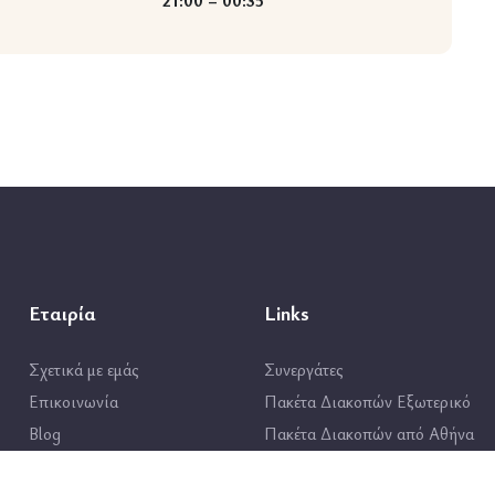
21:00 – 00:35
Εταιρία
Links
Σχετικά με εμάς
Συνεργάτες
Επικοινωνία
Πακέτα Διακοπών Εξωτερικό
Blog
Πακέτα Διακοπών από Αθήνα
Όροι Χρήσης
Πακέτα Διακοπών από Θεσσαλο