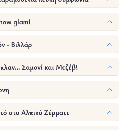
Snow glam!
ν - Βιλλάρ
πλαν… Σαμονί και Μεζέβ!
ρνη
τό στο Αλπικό Ζέρματτ