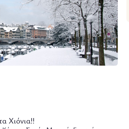
α Χιόνια!!