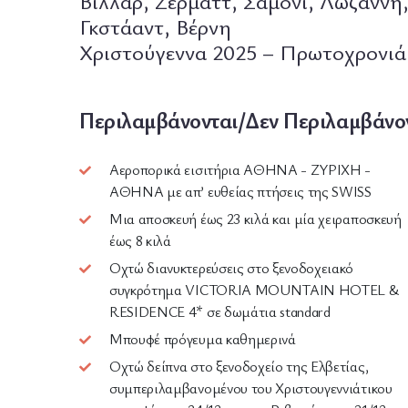
Βιλλάρ, Ζέρματτ, Σαμονί, Λωζάννη,
Γκστάαντ, Βέρνη
Χριστούγεννα 2025 – Πρωτοχρονιά
Περιλαμβάνονται/Δεν Περιλαμβάνο
Αεροπορικά εισιτήρια ΑΘΗΝΑ - ΖΥΡΙΧΗ -
ΑΘΗΝΑ με απ’ ευθείας πτήσεις της SWISS
Μια αποσκευή έως 23 κιλά και μία χειραποσκευή
έως 8 κιλά
Οχτώ διανυκτερεύσεις στο ξενοδοχειακό
συγκρότημα VICTORIA MOUNTAIN HOTEL &
RESIDENCE 4* σε δωμάτια standard
Μπουφέ πρόγευμα καθημερινά
Οχτώ δείπνα στο ξενοδοχείο της Ελβετίας,
συμπεριλαμβανομένου του Χριστουγεννιάτικου