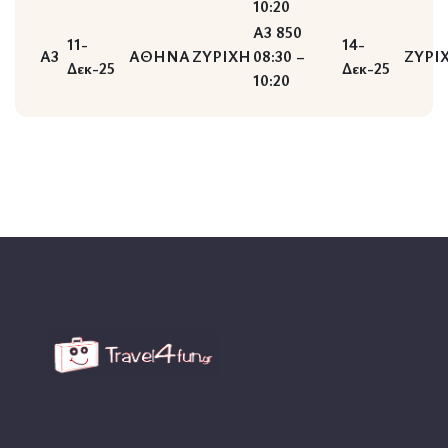
10:20
A3 850
11-
14-
A3
ΑΘΗΝΑ
ΖΥΡΙΧΗ
08:30 –
ΖΥΡΙ
Δεκ-25
Δεκ-25
10:20