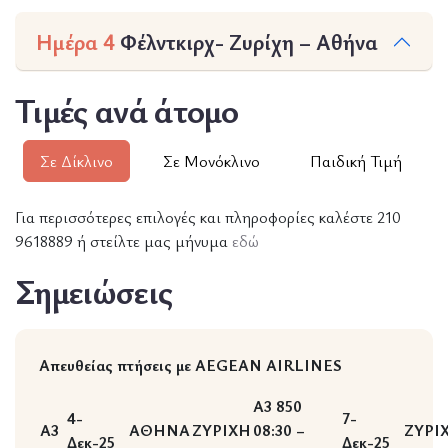
Ημέρα 4
Φέλντκιρχ- Ζυρίχη – Αθήνα
Τιμές ανά άτομο
Σε Δίκλινο
Σε Μονόκλινο
Παιδική Τιμή
Για περισσότερες επιλογές και πληροφορίες καλέστε 210
9618889 ή στείλτε μας μήνυμα
εδώ
Σημειώσεις
Απευθείας πτήσεις με AEGEAN AIRLINES
A3 850
4-
7-
A3
ΑΘΗΝΑ
ΖΥΡΙΧΗ
08:30 –
ΖΥΡΙ
Δεκ-25
Δεκ-25