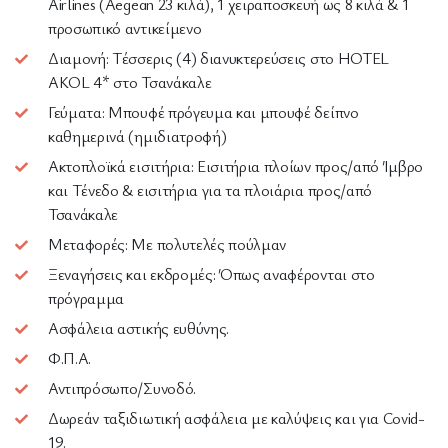
Airlines (Aegean 23 κιλά), 1 χειραποσκευή ως 8 κιλά & 1
προσωπικό αντικείμενο
Διαμονή: Τέσσερις (4) διανυκτερεύσεις στο HOTEL
AKOL 4* στο Τσανάκαλε
Γεύματα: Μπουφέ πρόγευμα και μπουφέ δείπνο
καθημερινά (ημιδιατροφή)
Ακτοπλοϊκά εισιτήρια: Eισιτήρια πλοίων προς/από Ίμβρο
και Τένεδο & εισιτήρια για τα πλοιάρια προς/από
Τσανάκαλε
Μεταφορές: Με πολυτελές πούλμαν
Ξεναγήσεις και εκδρομές: Όπως αναφέρονται στο
πρόγραμμα
Ασφάλεια αστικής ευθύνης.
Φ.Π.Α.
Αντιπρόσωπο/Συνοδό.
Δωρεάν ταξιδιωτική ασφάλεια με καλύψεις και για Covid-
19.