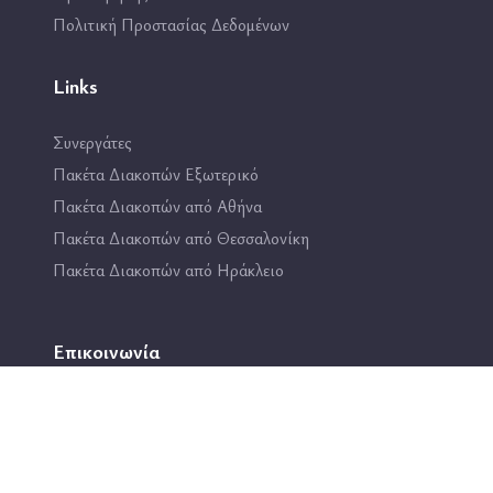
Πολιτική Προστασίας Δεδομένων
Links
Συνεργάτες
Πακέτα Διακοπών Εξωτερικό
Πακέτα Διακοπών από Αθήνα
Πακέτα Διακοπών από Θεσσαλονίκη
Πακέτα Διακοπών από Ηράκλειο
Επικοινωνία
2114444193
info@travel4fun.gr
ΚΑΤΑΣΤΗΜΑ ΓΛΥΦΑΔΑΣ